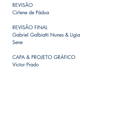
REVISÃO
Cirlene de Pádua
REVISÃO FINAL
Gabriel Galbiatti Nunes & Lígia
Sene
CAPA & PROJETO GRÁFICO
Victor Prado
Artefato Edições
CNPJ
48.717.774
/0001-64
Rua Alberto Veiga Guinard, 1330
Recreio Campo Belo
14.409-441
- Franca, SP