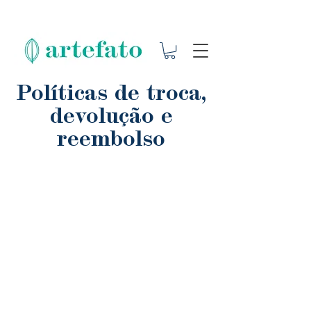
Políticas de troca,
devolução e
reembolso
Artefato Edições
CNPJ
48.717.774
/0001-64
Rua Alberto Veiga Guinard, 1330